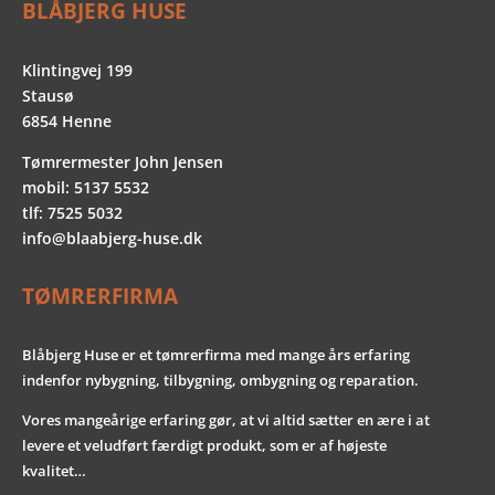
BLÅBJERG HUSE
Klintingvej 199
Stausø
6854 Henne
Tømrermester John Jensen
mobil: 5137 5532
tlf: 7525 5032
info@blaabjerg-huse.dk
TØMRERFIRMA
Blåbjerg Huse er et tømrerfirma med mange års erfaring
indenfor nybygning, tilbygning
, ombygning og reparation.
Vores mangeårige erfaring gør, at vi altid sætter en ære i at
levere et veludført færdigt produkt, som er af højeste
kvalitet…